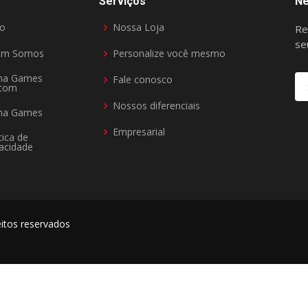
Serviços
Ne
io
Nossa Loja
Re
se
em Somos
Personalize você mesmo
na Games
Fale conosco
tom
Nossos diferenciais
na Games
Empresarial
tica de
vacidade
eitos reservados