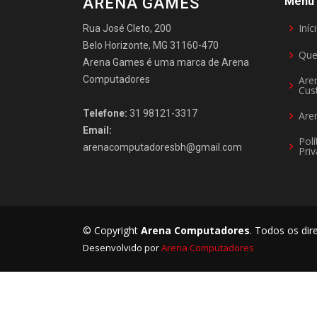
ARENA GAMES
Menu
Iníc
Rua José Cleto, 200
Belo Horizonte, MG 31160-470
Qu
Arena Games é uma marca de Arena
Computadores
Are
Cus
Telefone:
31 98121-3317
Are
Email:
Polí
arenacomputadoresbh@gmail.com
Pri
© Copyright
Arena Computadores
. Todos os dir
Desenvolvido por
Arena Computadores